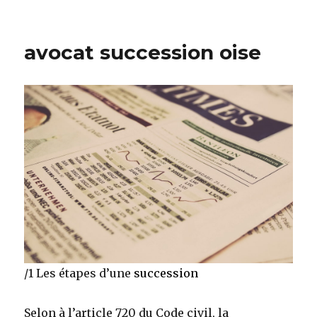
Avocat
spécialiste
succession
avocat succession oise
/1 Les étapes d’une
succession
Selon à l’article 720 du Code civil, la