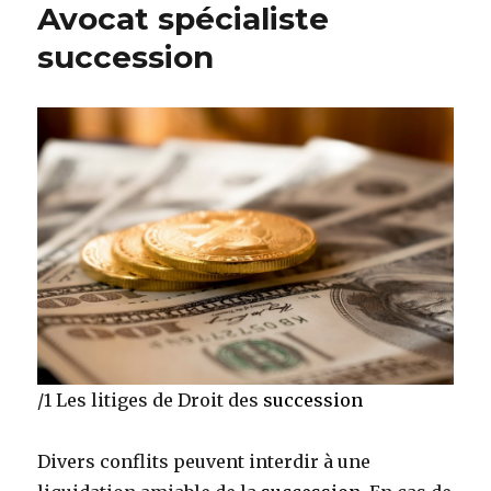
Avocat spécialiste
succession
succession
/1 Les litiges de Droit des
succession
Divers conflits peuvent interdir à une