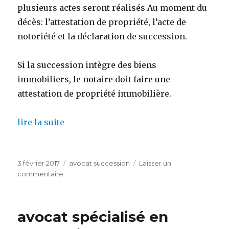
plusieurs actes seront réalisés Au moment du
décès: l’attestation de propriété, l’acte de
notoriété et la déclaration de succession.
Si la succession intègre des biens
immobiliers, le notaire doit faire une
attestation de propriété immobilière.
lire la suite
Publié
Catégories
3 février 2017
avocat succession
Laisser un
le
sur
commentaire
avocat
succession
internationale
avocat spécialisé en