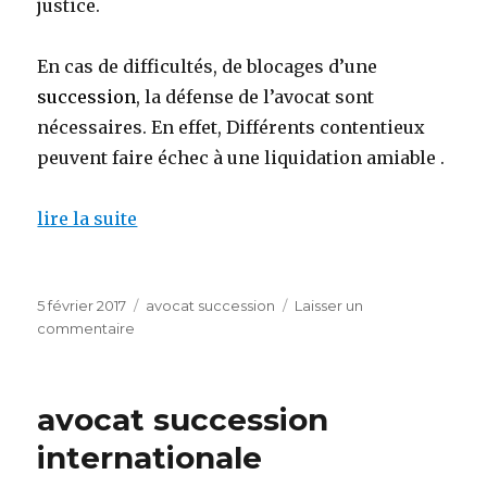
justice.
En cas de difficultés, de blocages d’une
succession
, la défense de l’avocat sont
nécessaires. En effet, Différents contentieux
peuvent faire échec à une liquidation amiable .
lire la suite
Publié
Catégories
5 février 2017
avocat succession
Laisser un
le
sur
commentaire
avocat
gratuit
pour
avocat succession
succession
internationale