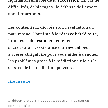
liquidation amiable de la
succession
. En cas de
difficultés, de blocages , la défense de l’avocat
sont importants.
Les contentieux dicutés sont l’évaluation du
patrimoine , l’atteinte à la
réserve héréditaire
,
la justesse du
testament
et le recel
successoral. L’assistance d’un
avocat
peut
s’avérer obligatoire pour vous aider à dénouer
les problèmes grace à la médiation utile ou la
saisine de la juridiction qui vous .
lire la suite
Publié
Catégories
31 décembre 2016
avocat succession
Laisser un
le
sur
commentaire