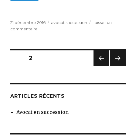
Publié
Catégories
21 décembre 2016
avocat succession
Laisser un
le
sur
commentaire
avocat
succession
oise
Pagination
PAGE
2
PAG
PAG
des
E
E
PRÉC
SUIV
publications
ÉDE
ANT
NTE
E
ARTICLES RÉCENTS
Avocat en succession