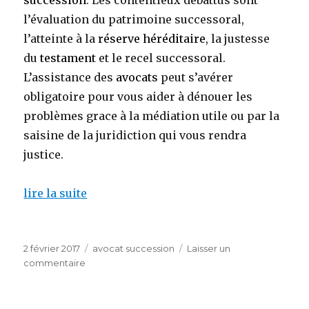
l’évaluation du patrimoine successoral,
l’atteinte à la
réserve héréditaire
, la justesse
du
testament
et le recel successoral.
L’assistance des
avocats
peut s’avérer
obligatoire pour vous aider à dénouer les
problèmes grace à la médiation utile ou par la
saisine de la juridiction qui vous rendra
justice.
lire la suite
Publié
Catégories
2 février 2017
avocat succession
Laisser un
le
sur
commentaire
avocat
spécialisé
en