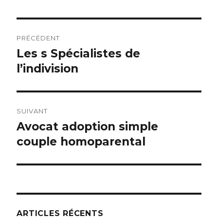
Navigation
PRÉCÉDENT
de
Les s Spécialistes de
Article
précédent :
l’indivision
l’article
SUIVANT
Avocat adoption simple
Article
suivant :
couple homoparental
ARTICLES RÉCENTS