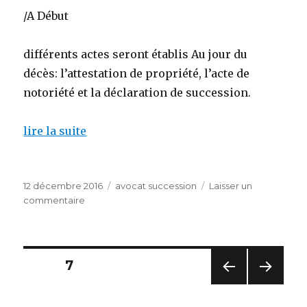
/A Début
différents actes seront établis Au jour du
décès: l’attestation de propriété, l’acte de
notoriété et la déclaration de succession.
lire la suite
Publié
Catégories
12 décembre 2016
avocat succession
Laisser un
le
sur
commentaire
conseil
gratuit
avocat
succession
Pagination
PAGE
7
PAG
PAG
des
E
E