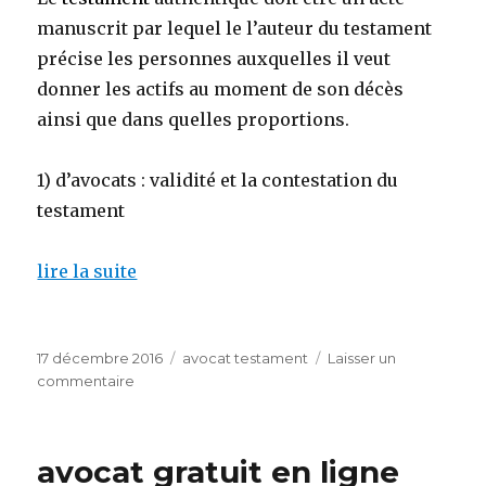
manuscrit par lequel le l’auteur du testament
précise les personnes auxquelles il veut
donner les actifs au moment de son décès
ainsi que dans quelles proportions.
1) d’avocats : validité et la contestation du
testament
lire la suite
Publié
Catégories
17 décembre 2016
avocat testament
Laisser un
le
sur
commentaire
d’avocats
Refuser
testament
avocat gratuit en ligne
authentique