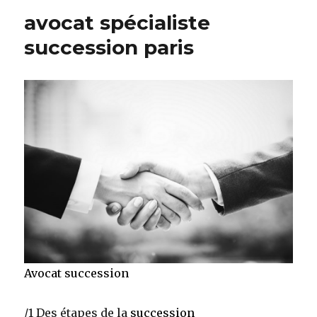
en
avocat spécialiste
ligne
succession
succession paris
Avocat succession
/1 Des étapes de la
succession