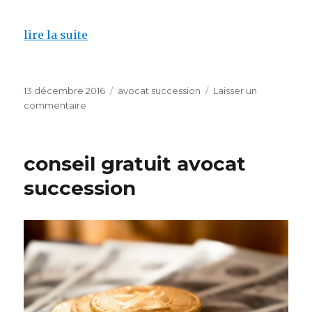
lire la suite
Publié
Catégories
13 décembre 2016
avocat succession
Laisser un
le
sur
commentaire
avocat
spécialiste
succession
conseil gratuit avocat
paris
succession