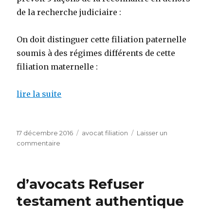
de la recherche judiciaire :
On doit distinguer cette filiation paternelle
soumis à des régimes différents de cette
filiation maternelle :
lire la suite
Publié
Catégories
17 décembre 2016
avocat filiation
Laisser un
le
sur
commentaire
Avocats
filiation
d’avocats Refuser
testament authentique