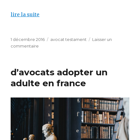
lire la suite
Publié
Catégories
1 décembre 2016
avocat testament
Laisser un
le
sur
commentaire
Validité
testament
olographe
d’avocats adopter un
adulte en france