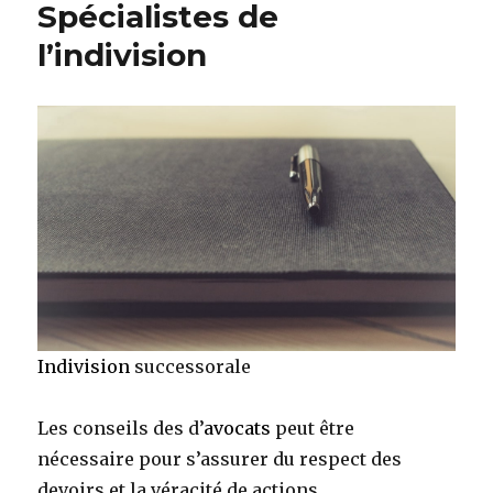
Spécialistes de
france
l’indivision
Indivision
successorale
Les conseils des d’
avocats
peut être
nécessaire pour s’assurer du respect des
devoirs et la véracité de actions.