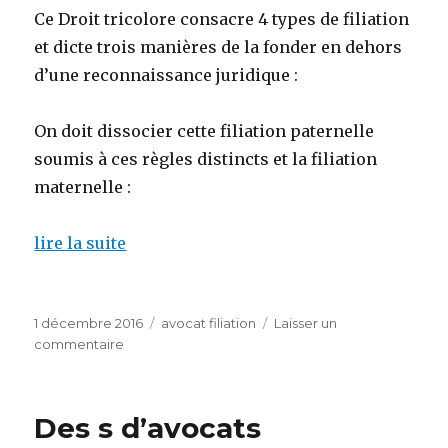
Ce Droit tricolore consacre 4 types de filiation
et dicte trois manières de la fonder en dehors
d’une reconnaissance juridique :
On doit dissocier cette filiation paternelle
soumis à ces règles distincts et la filiation
maternelle :
lire la suite
Publié
Catégories
1 décembre 2016
avocat filiation
Laisser un
le
sur
commentaire
d’avocats
adopter
un
Des s d’avocats
adulte
en