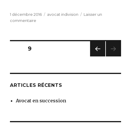
Publié
Catégories
1 décembre 2016
avocat indivision
Laisser un
le
sur
commentaire
Des
s
d’avocats
Spécialistes
Pagination
PAGE
9
de
l’indivision
PAG
des
E
PRÉC
publications
ÉDE
NTE
ARTICLES RÉCENTS
Avocat en succession