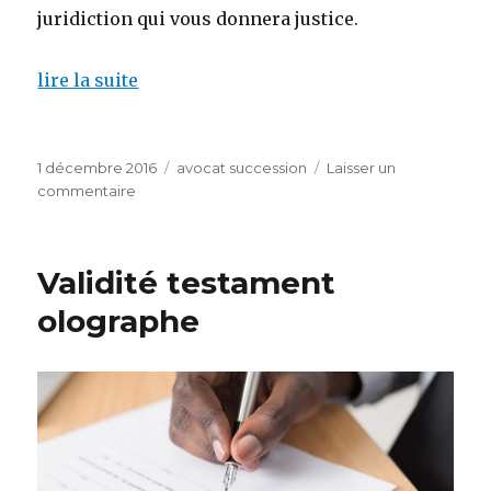
juridiction qui vous donnera justice.
lire la suite
Publié
Catégories
1 décembre 2016
avocat succession
Laisser un
le
sur
commentaire
prendre
un
avocat
Validité testament
pour
une
olographe
succession