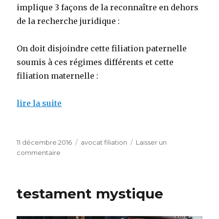
implique 3 façons de la reconnaître en dehors
de la recherche juridique :
On doit disjoindre cette filiation paternelle
soumis à ces régimes différents et cette
filiation maternelle :
lire la suite
Publié
Catégories
11 décembre 2016
avocat filiation
Laisser un
le
sur
commentaire
_
Avocats
action
testament mystique
à
fins
de