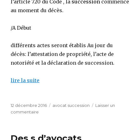
l’article 720 du Code , la
succession
commence
au moment du décès.
/A Début
différents actes seront établis Au jour du
décès: l’attestation de propriété, l’acte de
notoriété et la déclaration de succession.
lire la suite
Publié
Catégories
12 décembre 2016
avocat succession
Laisser un
le
sur
commentaire
conseil
gratuit
avocat
Des s d’avocats
succession