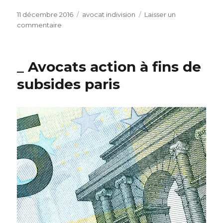
Publié
Catégories
11 décembre 2016
avocat indivision
Laisser un
le
sur
commentaire
Des
s
d’avocats
_ Avocats action à fins de
Spécialisés
de
subsides paris
l’indivision